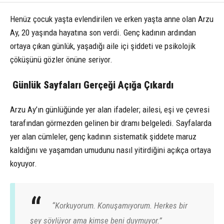
Henüz
çocuk
yaşta
evlendirilen
ve
erken
yaşta
anne
olan
Arzu
Ay,
20
yaşında
hayatına
son
verdi.
Genç
kadının
ardından
ortaya
çıkan
günlük,
yaşadığı
aile
içi
şiddeti
ve
psikolojik
çöküşünü
gözler
önüne
seriyor.
Günlük
Sayfaları
Gerçeği
Açığa
Çıkardı
Arzu
Ay’ın
günlüğünde
yer
alan
ifadeler;
ailesi,
eşi
ve
çevresi
tarafından
görmezden
gelinen
bir
dramı
belgeledi.
Sayfalarda
yer
alan
cümleler,
genç
kadının
sistematik
şiddete
maruz
kaldığını
ve
yaşamdan
umudunu
nasıl
yitirdiğini
açıkça
ortaya
koyuyor.
“
Korkuyorum.
Konuşamıyorum.
Herkes
bir
şey
söylüyor
ama
kimse
beni
duymuyor.”