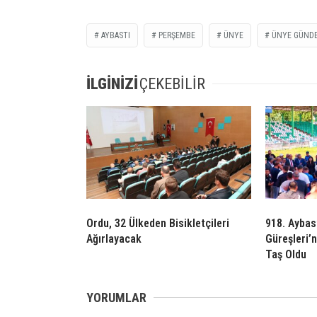
AYBASTI
PERŞEMBE
ÜNYE
ÜNYE GÜND
İLGİNİZİ
ÇEKEBİLİR
Ordu, 32 Ülkeden Bisikletçileri
918. Aybas
Ağırlayacak
Güreşleri’
Taş Oldu
YORUMLAR