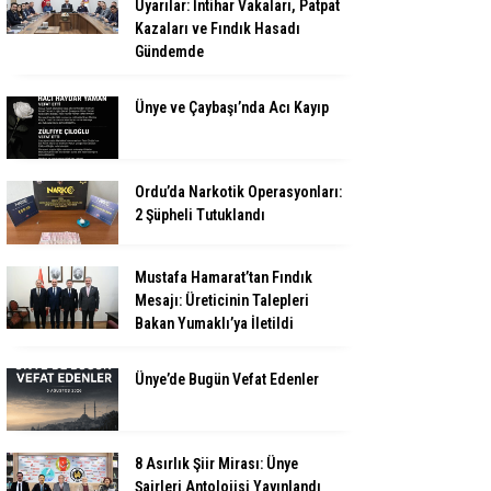
Uyarılar: İntihar Vakaları, Patpat
Kazaları ve Fındık Hasadı
Gündemde
Ünye ve Çaybaşı’nda Acı Kayıp
Ordu’da Narkotik Operasyonları:
2 Şüpheli Tutuklandı
Mustafa Hamarat’tan Fındık
Mesajı: Üreticinin Talepleri
Bakan Yumaklı’ya İletildi
Ünye’de Bugün Vefat Edenler
8 Asırlık Şiir Mirası: Ünye
Şairleri Antolojisi Yayınlandı