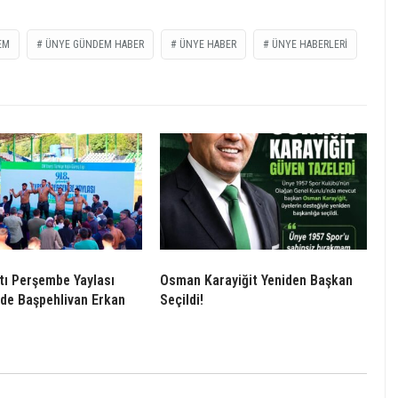
EM
ÜNYE GÜNDEM HABER
ÜNYE HABER
ÜNYE HABERLERI
tı Perşembe Yaylası
Osman Karayiğit Yeniden Başkan
nde Başpehlivan Erkan
Seçildi!