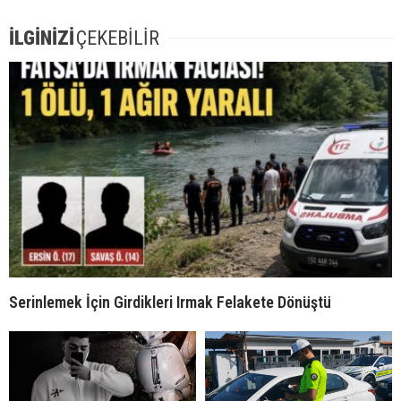
İLGİNİZİ
ÇEKEBİLİR
Serinlemek İçin Girdikleri Irmak Felakete Dönüştü