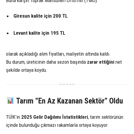
Buna karşın Toprak Mahsulleri Ofisi’nin (TMO):
Giresun kalite için 200 TL
Levant kalite için 195 TL
olarak açıkladığı alım fiyatları, maliyetin altında kaldı.
Bu durum, üreticinin daha sezon başında
zarar ettiğini
net
şekilde ortaya koydu.
Tarım “En Az Kazanan Sektör” Oldu
TÜİK’in
2025 Gelir Dağılımı İstatistikleri
, tarım sektörünün
içinde bulunduğu çıkmazı rakamlarla ortaya koyuyor: